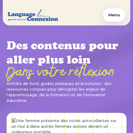
Menu
Des contenus pour
aller plus loin
Dans votre réflexion
Articles de fond, guides pratiques et brochures : des
ressources conçues pour décrypter les enjeux de
l'apprentissage, de la formation et de l'innovation
éducative.