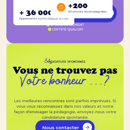
+10 ans
+200
Assistant éducatif &
+ 36 000
D’expertise
Structures accompagnées
pédagogique
Apprenants suivis chaque année
SANS ENGAGEMENT
CERTIFIÉ QUALIOPI
CANDIDATURE SPONTANÉE
Vous ne trouvez pas
Votre bonheur ...?
Les meilleures rencontres sont parfois imprévues. Si
vous vous reconnaissez dans nos valeurs et notre
façon d'envisager la pédagogie, envoyez-nous votre
candidature spontanée.
Nous contacter