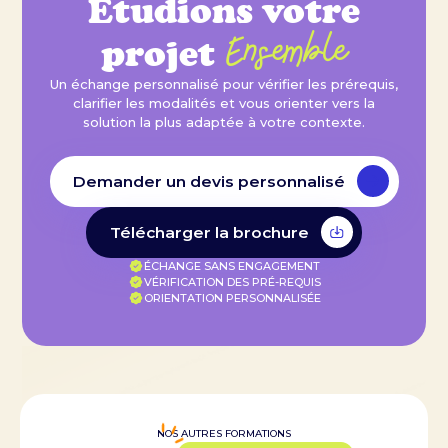
Étudions votre
Ensemble
projet
Un échange personnalisé pour vérifier les prérequis,
clarifier les modalités et vous orienter vers la
solution la plus adaptée à votre contexte.
Demander un devis personnalisé
Télécharger la brochure
ÉCHANGE SANS ENGAGEMENT
VÉRIFICATION DES PRÉ-REQUIS
ORIENTATION PERSONNALISÉE
NOS AUTRES FORMATIONS